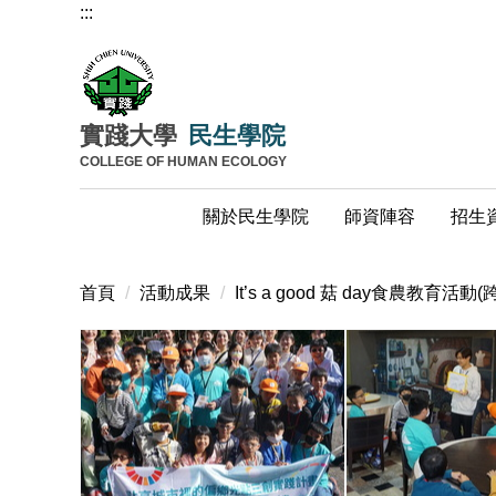
:::
跳
到
主
要
內
實踐大學
民生學院
容
COLLEGE OF HUMAN ECOLOGY
區
關於民生學院
師資陣容
招生
首頁
活動成果
It’s a good 菇 day食農教育活動(跨