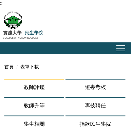
:::
跳
到
主
要
內
實踐大學
民生學院
COLLEGE OF HUMAN ECOLOGY
容
區
首頁
表單下載
教師評鑑
短專考核
教師升等
專技聘任
學生相關
捐款民生學院