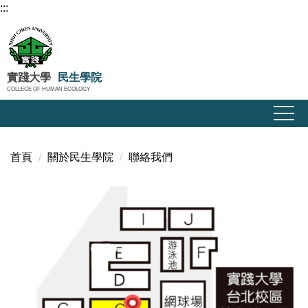
:::
跳
到
主
要
內
實踐大學
民生學院
COLLEGE OF HUMAN ECOLOGY
容
區
首頁
關於民生學院
聯絡我們