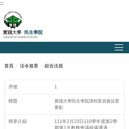
:::
跳
到
主
要
內
實踐大學
民生學院
COLLEGE OF HUMAN ECOLOGY
容
區
首頁
法令規章
綜合法規
1
實踐大學民生學院課程委員會設置
要點
111年2月23日110學年度第2學
期第1次教務會議核備通過