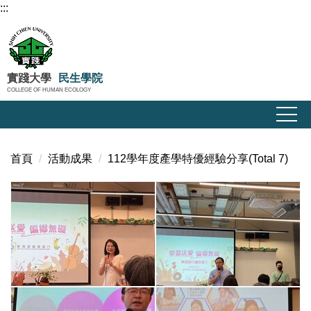
:::
跳
到
主
要
內
實踐大學
民生學院
COLLEGE OF HUMAN ECOLOGY
容
區
首頁
活動成果
112學年度產學特優經驗分享(Total 7)