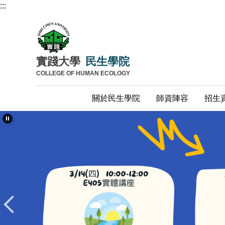
:::
跳
到
主
要
內
實踐大學
民生學院
容
COLLEGE OF HUMAN ECOLOGY
區
關於民生學院
師資陣容
招生