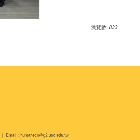
瀏覽數:
833
Email：humaneco@g2.usc.edu.tw