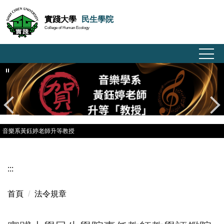
跳
實踐大學
民生學院
到
College of Human Ecology
主
要
內
容
區
音樂系黃鈺婷老師升等教授
:::
首頁
法令規章