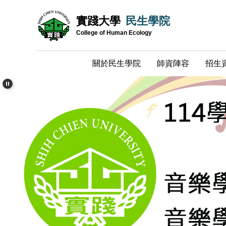
跳
實踐大學
民生學院
到
主
College of Human Ecology
要
內
關於民生學院
師資陣容
招生
容
區