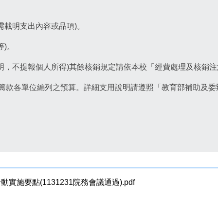
需載明支出內容或品項)。
)。
明，不提報個人所得)其餘核銷規定請依本校「經費處理及核銷
自籌款各單位編列之預算。詳細支用說明請遵照「教育部補助及委
要點(1131231院務會議通過).pdf